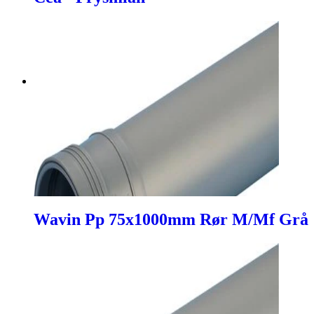
Wavin Pp 75x1000mm Rør M/Mf Grå