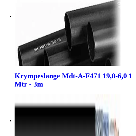
Krympeslange Mdt-A-F471 19,0-6,0 1
Mtr - 3m