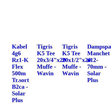
Kabel
Tigris
Tigris
Dampspæ
4g6
K5 Tee
K5 Tee
Manchet
Rz1-K
20x3/4"x20
20x1/2"x20
ø12-
Flex
Muffe -
Muffe -
70mm -
500m
Wavin
Wavin
Solar
Tr.sort
Plus
B2ca -
Solar
Plus