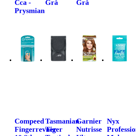
Cca -
Grå
Grå
Prysmian
Compeed
Tasmanian
Garnier
Nyx
Fingerrevner
Tiger
Nutrisse
Professio