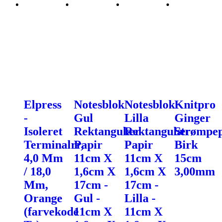
Elpress
Notesblok
Notesblok
Knitpro
-
Gul
Lilla
Ginger
Isoleret
Rektangulær
Rektangulær
Strømpe
Terminalrr,
Papir
Papir
Birk
4,0 Mm
11cm X
11cm X
15cm
/ 18,0
1,6cm X
1,6cm X
3,00mm
Mm,
17cm -
17cm -
Orange
Gul -
Lilla -
(farvekode
11cm X
11cm X