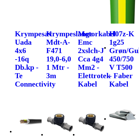
Krympesæt
Krympeslange
Motorkabel
H07z-K
Uada
Mdt-A-
Emc
1g25
4x6
F471
2xslch-J
Grøn/Gu
-16q
19,0-6,0
Cca 4g4
450/750
Db.kp -
1 Mtr -
Mm2 -
V T500
Te
3m
Elettrotek
- Faber
Connectivity
Kabel
Kabel