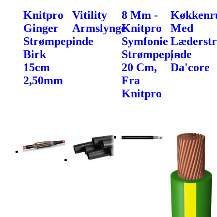
Knitpro
Vitility
8 Mm -
Køkkenru
Ginger
Armslynge
Knitpro
Med
Strømpepinde
Symfonie
Læderst
Birk
Strømpepinde
| -
15cm
20 Cm,
Da'core
2,50mm
Fra
Knitpro