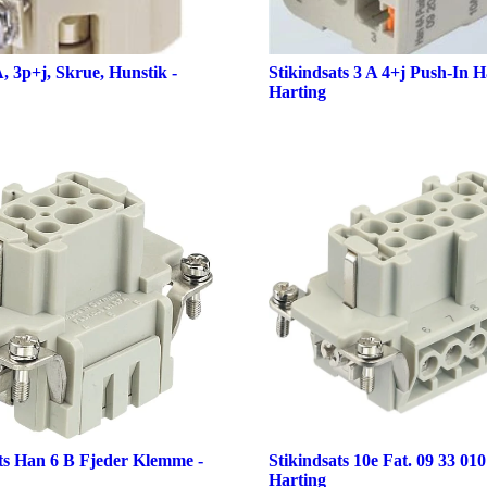
A, 3p+j, Skrue, Hunstik -
Stikindsats 3 A 4+j Push-In H
Harting
ts Han 6 B Fjeder Klemme -
Stikindsats 10e Fat. 09 33 010
Harting