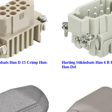
ndsats Han D 15 Crimp Hun-
Harting Stikindsats Han 6 B 
Han-Del