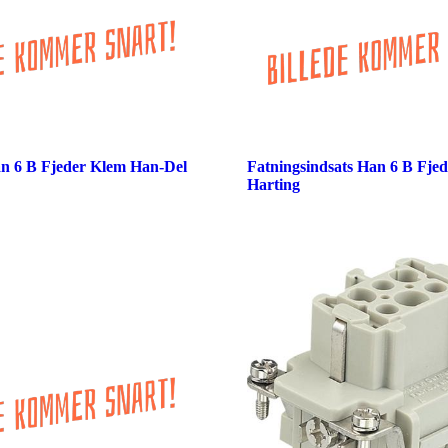
an 6 B Fjeder Klem Han-Del
Fatningsindsats Han 6 B Fje
Harting