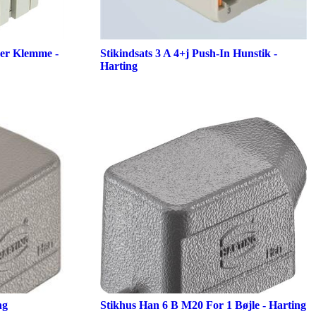
der Klemme -
Stikindsats 3 A 4+j Push-In Hunstik -
Harting
ng
Stikhus Han 6 B M20 For 1 Bøjle - Harting