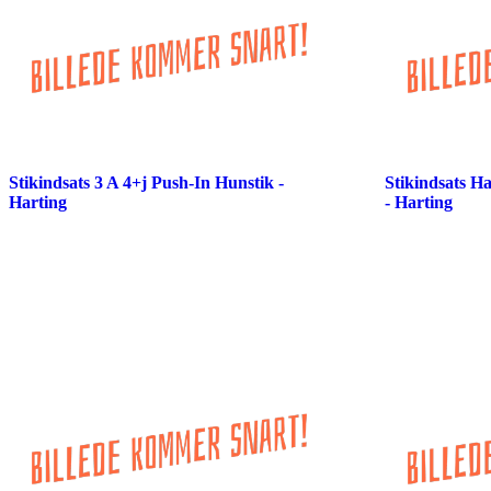
Stikindsats 3 A 4+j Push-In Hunstik -
Stikindsats H
Harting
- Harting