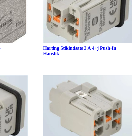
5
Harting Stikindsats 3 A 4+j Push-In
Hanstik