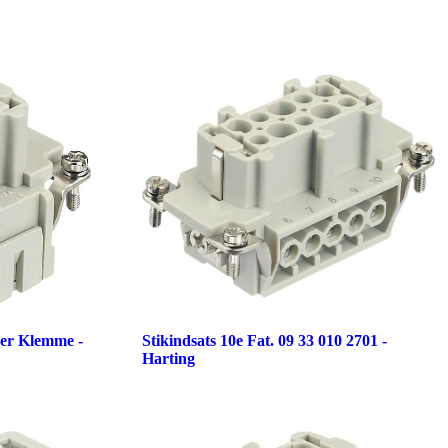
der Klemme -
Stikindsats 10e Fat. 09 33 010 2701 -
Harting