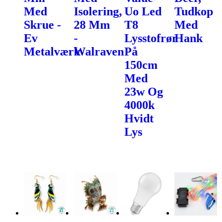
Med
Isolering,
Uo Led
Tudkop
Skrue -
28 Mm
T8
Med
Ev
-
Lysstofrør
Hank
Metalværk
Walraven
På
150cm
Med
23w Og
4000k
Hvidt
Lys