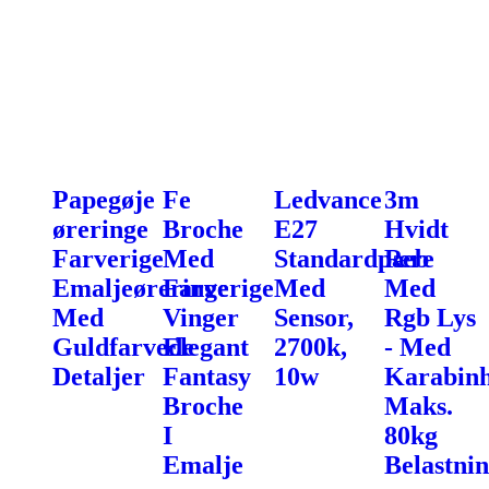
Papegøje
Fe
Ledvance
3m
øreringe
Broche
E27
Hvidt
Farverige
Med
Standardpære
Reb
Emaljeøreringe
Farverige
Med
Med
Med
Vinger
Sensor,
Rgb Lys
Guldfarvede
Elegant
2700k,
- Med
Detaljer
Fantasy
10w
Karabinh
Broche
Maks.
I
80kg
Emalje
Belastni