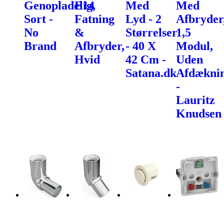
Genopladelig,
E14
Med
Med
Sort -
Fatning
Lyd - 2
Afbryder
No
&
Størrelser
1,5
Brand
Afbryder,
- 40 X
Modul,
Hvid
42 Cm -
Uden
Satana.dk
Afdækni
-
Lauritz
Knudsen