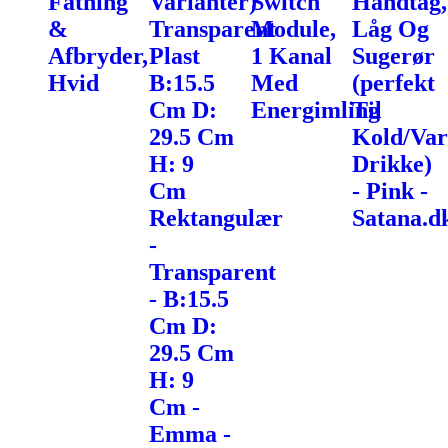
Fatning
Varianter)
Switch
Håndtag,
&
Transparent
Module,
Låg Og
Afbryder,
Plast
1 Kanal
Sugerør
Hvid
B:15.5
Med
(perfekt
Cm D:
Energimling
Til
29.5 Cm
Kold/Va
H: 9
Drikke)
Cm
- Pink -
Rektangulær
Satana.d
-
Transparent
- B:15.5
Cm D:
29.5 Cm
H: 9
Cm -
Emma -