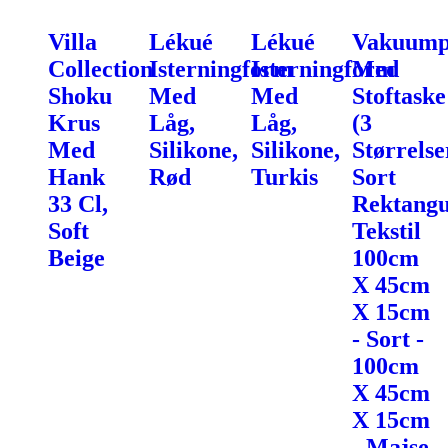
Villa
Lékué
Lékué
Vakuump
Collection
Isterningform
Isterningform
Med
Shoku
Med
Med
Stoftaske
Krus
Låg,
Låg,
(3
Med
Silikone,
Silikone,
Størrelse
Hank
Rød
Turkis
Sort
33 Cl,
Rektang
Soft
Tekstil
Beige
100cm
X 45cm
X 15cm
- Sort -
100cm
X 45cm
X 15cm
- Majse