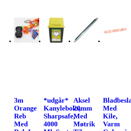
3m
*udgår*
Aksel
Bladbesl
Orange
Kanyleboks,
20mm
Med
Reb
Sharpsafe,
Med
Kile,
Med
4000
Møtrik
Varm