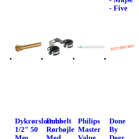
- Five
Dykrørslomme
Dobbelt
Philips
Done
1/2" 50
Rørbøjle
Master
By
Mm
Med
Value
Deer,