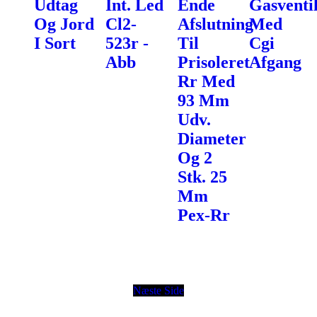
Udtag
Int. Led
Ende
Gasventi
Og Jord
Cl2-
Afslutning
Med
I Sort
523r -
Til
Cgi
Abb
Prisoleret
Afgang
Rr Med
93 Mm
Udv.
Diameter
Og 2
Stk. 25
Mm
Pex-Rr
Næste Side