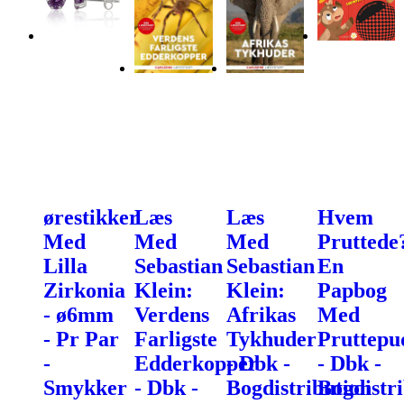
ørestikker
Læs
Læs
Hvem
Med
Med
Med
Pruttede
Lilla
Sebastian
Sebastian
En
Zirkonia
Klein:
Klein:
Papbog
- ø6mm
Verdens
Afrikas
Med
- Pr Par
Farligste
Tykhuder
Pruttepu
-
Edderkopper
- Dbk -
- Dbk -
Smykker
- Dbk -
Bogdistribution
Bogdistr