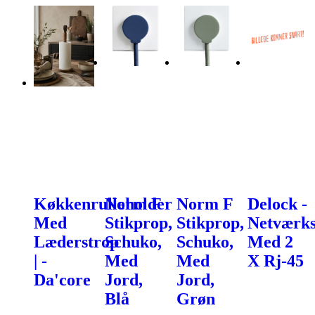
Køkkenrulleholder
Norm F
Norm F
Delock -
Med
Stikprop,
Stikprop,
Netværks
Læderstrop
Schuko,
Schuko,
Med 2
| -
Med
Med
X Rj-45
Da'core
Jord,
Jord,
Blå
Grøn