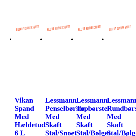
Vikan
Lessmann
Lessmann
Lessman
Spand
Penselbørste
Topbørste
Rundbørs
Med
Med
Med
Med
Hældetud
Skaft
Skaft
Skaft
6 L
Stal/Snoet
Stal/Bølget
Stal/Bølg