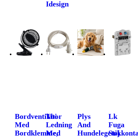
Idesign
Bordventilator
Tbi
Plys
Lk
Med
Ledning
And
Fuga
Bordklemme,
Med
Hundelegetøj
Stikkont