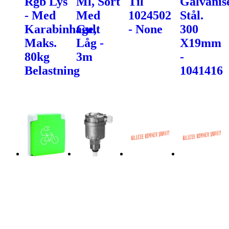
Rgb Lys
Ml, Sort
Til
Galvanis
- Med
Med
1024502
Stål.
Karabinhage,
Gult
- None
300
Maks.
Låg -
X19mm
80kg
3m
-
Belastning
1041416