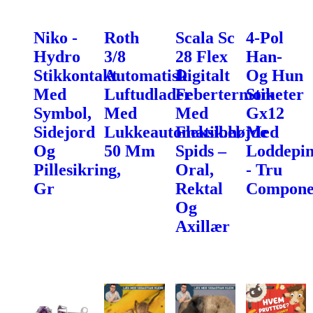
Niko -
Roth
Scala Sc
4-Pol
Hydro
3/8
28 Flex
Han-
Stikkontakt
Automatisk
Digitalt
Og Hun
Med
Luftudlader
Febertermometer
Stik
Symbol,
Med
Med
Gx12
Sidejord
Lukkeautomatik.højde
Fleksibel
Med
Og
50 Mm
Spids –
Loddepin
Pillesikring,
Oral,
- Tru
Gr
Rektal
Compone
Og
Axillær