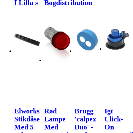
I Lilla »
Bogdistribution
Elworks
Rød
Brugg
Igt
Stikdåse
Lampe
'calpex
Click-
Med 5
Med
Duo' -
On