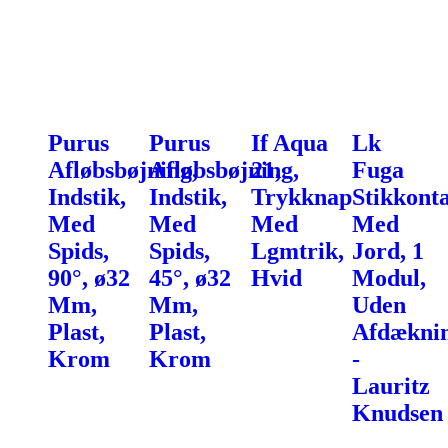
Purus
Purus
If Aqua
Lk
Afløbsbøjning,
Afløbsbøjning,
21,
Fuga
Indstik,
Indstik,
Trykknap
Stikkont
Med
Med
Med
Med
Spids,
Spids,
Lgmtrik,
Jord, 1
90°, ø32
45°, ø32
Hvid
Modul,
Mm,
Mm,
Uden
Plast,
Plast,
Afdækni
Krom
Krom
-
Lauritz
Knudsen