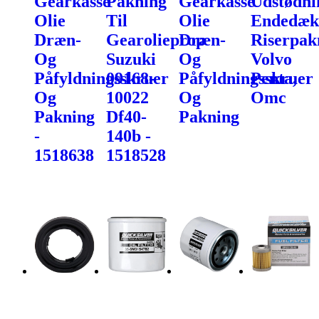
Gearkasse
Pakning
Gearkasse
Udstødni
Olie
Til
Olie
Endedæk
Dræn-
Gearolieprop
Dræn-
Riserpak
Og
Suzuki
Og
Volvo
Påfyldningsskruer
09168-
Påfyldningsskruer
Penta,
Og
10022
Og
Omc
Pakning
Df40-
Pakning
-
140b -
1518638
1518528