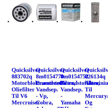
Quicksilver
Quicksilver
Quicksilver
Quicksil
883702q
8m0154770
8m0154752
826134q
Motorblokmonteret
Brændstoffilter,
Brændstoffilter,
Alumini
Oliefilter
Vandsep.
Vandsep.
Til
Til V6
- Vp,
-
Mercury
Mercruiser
Cobra,
Yamaha
Og