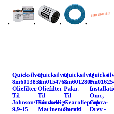
Quicksilver
Quicksilver
Quicksilver
Quicksil
8m6013852
8m0154761
8m6012807
8m01625
Oliefilter
Oliefilter
Pakn.
Installat
Til
Til
Til
Omc,
Johnson/Evinrude
Forskellige
Gearolieprop
Cobra-
9,9-15
Marinemotorer
Suzuki
Drev -