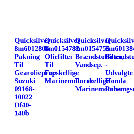
Quicksilver
Quicksilver
Quicksilver
Quicksil
8m6012806
8m0154782
8m0154755
8m60138
Pakning
Oliefilter
Brændstoffilter,
Brændstof
Til
Til
Vandsep.
-
Gearolieprop
Forskellige
-
Udvalgte
Suzuki
Marinemotorer
Forskellige
Honda
09168-
Marinemotorer
Påhængs
10022
Df40-
140b