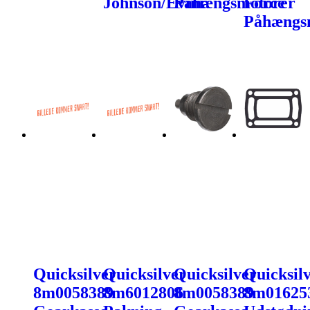
Johnson/Evinr.
Påhængsmotorer
Force
Påhængs
Quicksilver
Quicksilver
Quicksilver
Quicksil
8m0058389
8m6012806
8m0058389
8m01625