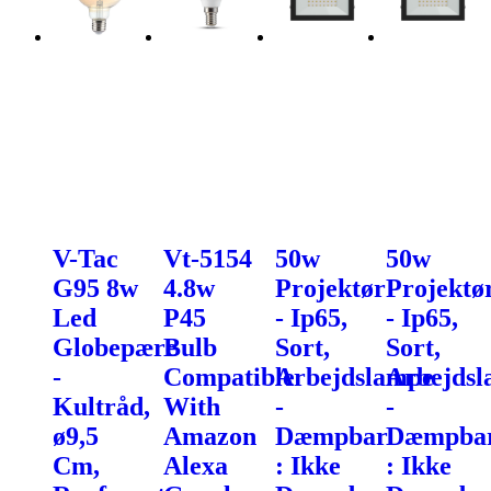
V-Tac
Vt-5154
50w
50w
G95 8w
4.8w
Projektør
Projektø
Led
P45
- Ip65,
- Ip65,
Globepære
Bulb
Sort,
Sort,
-
Compatible
Arbejdslampe
Arbejds
Kultråd,
With
-
-
ø9,5
Amazon
Dæmpbar
Dæmpba
Cm,
Alexa
: Ikke
: Ikke