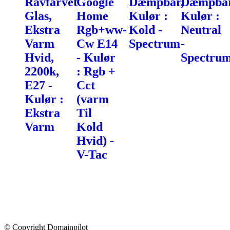
Ravfarvet
Google
Dæmpbar,
Dæmpbar
Glas,
Home
Kulør :
Kulør :
Ekstra
Rgb+ww-
Kold -
Neutral
Varm
Cw E14
Spectrum
-
Hvid,
- Kulør
Spectru
2200k,
: Rgb +
E27 -
Cct
Kulør :
(varm
Ekstra
Til
Varm
Kold
Hvid) -
V-Tac
© Copyright Domainpilot