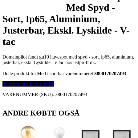
Med Spyd -
Sort, Ip65, Aluminium,
Justerbar, Ekskl. Lyskilde - V-
tac
Domainpilot fandt gu10 havespot med spyd - sort, ip65, aluminium,
justerbar, ekskl. Lyskilde - v-tac hos ledproff dk.
Dette produkt fra Med i sort har varenummeret
3800170207493
.
Se prisen hos Ledproff Dk
VARENUMMER (SKU):
3800170207493
ANDRE KØBTE OGSÅ