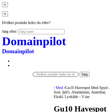
×
×
Hvilket produkt leder du efter?
Søg efter:
Domainpilot
Domainpilot
Søg
/
Med
/
Gu10 Havespot Med Spyd -
Sort, Ip65, Aluminium, Justerbar,
Ekskl. Lyskilde - V-tac
Gu10 Havespot