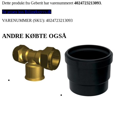
Dette produkt fra Geberit har varenummeret
4024723213093
.
Se prisen hos Billigelogvvs.dk
VARENUMMER (SKU):
4024723213093
ANDRE KØBTE OGSÅ