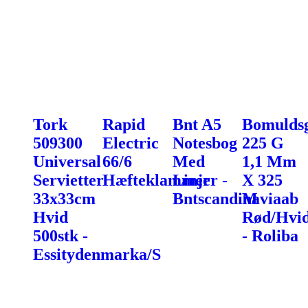
Tork
Rapid
Bnt A5
Bomulds
509300
Electric
Notesbog
225 G
Universal
66/6
Med
1,1 Mm
Servietter
Hæfteklammer
Linjer -
X 325
33x33cm
Bntscandinaviaab
M
Hvid
Rød/Hvi
500stk -
- Roliba
Essitydenmarka/S