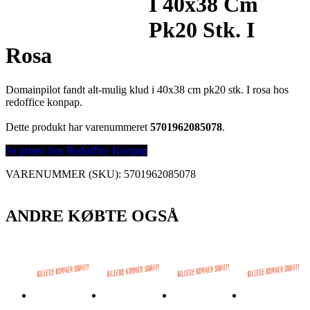
I 40x38 Cm
Pk20 Stk. I
Rosa
Domainpilot fandt alt-mulig klud i 40x38 cm pk20 stk. I rosa hos
redoffice konpap.
Dette produkt har varenummeret
5701962085078
.
Se prisen hos Redoffice Konpap
VARENUMMER (SKU):
5701962085078
ANDRE KØBTE OGSÅ