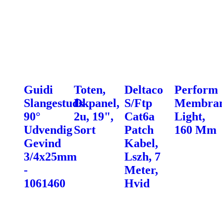
Guidi
Toten,
Deltaco
Perform
Slangestuds
Dkpanel,
S/Ftp
Membran
90°
2u, 19",
Cat6a
Light,
Udvendig
Sort
Patch
160 Mm
Gevind
Kabel,
3/4x25mm
Lszh, 7
-
Meter,
1061460
Hvid