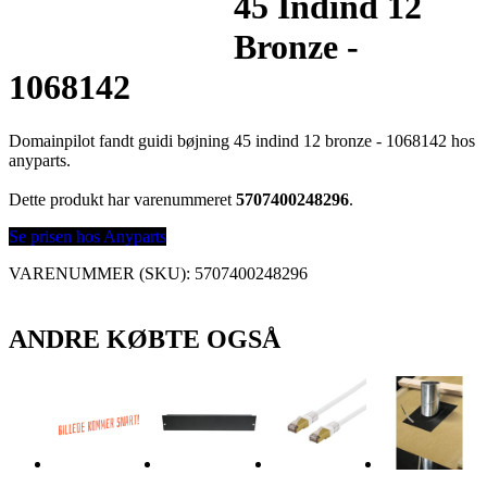
45 Indind 12
Bronze -
1068142
Domainpilot fandt guidi bøjning 45 indind 12 bronze - 1068142 hos
anyparts.
Dette produkt har varenummeret
5707400248296
.
Se prisen hos Anyparts
VARENUMMER (SKU):
5707400248296
ANDRE KØBTE OGSÅ