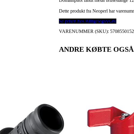
Domainpilot fandt metal bruseslange 12
Dette produkt fra Neoperl har varenu
Se prisen hos Billigelogvvs.dk
VARENUMMER (SKU):
570855015
ANDRE KØBTE OGSÅ