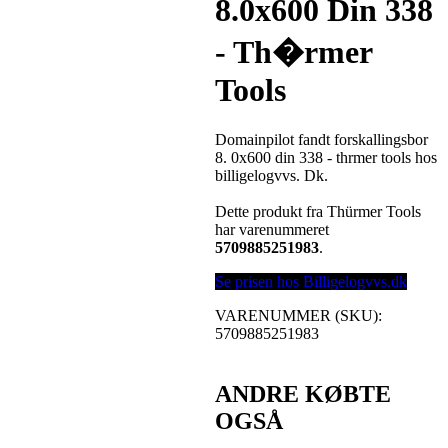
8.0x600 Din 338
- Th�rmer
Tools
Domainpilot fandt forskallingsbor
8. 0x600 din 338 - thrmer tools hos
billigelogvvs. Dk.
Dette produkt fra Thürmer Tools
har varenummeret
5709885251983
.
Se prisen hos Billigelogvvs.dk
VARENUMMER (SKU):
5709885251983
ANDRE KØBTE
OGSÅ