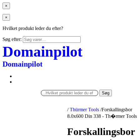
×
×
Hvilket produkt leder du efter?
Søg efter:
Domainpilot
Domainpilot
Søg
/
Thürmer Tools
/
Forskallingsbor
8.0x600 Din 338 - Th�rmer Tools
Forskallingsbor