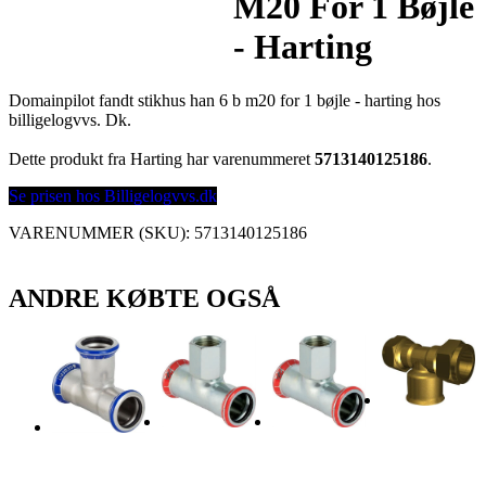
M20 For 1 Bøjle
- Harting
Domainpilot fandt stikhus han 6 b m20 for 1 bøjle - harting hos
billigelogvvs. Dk.
Dette produkt fra Harting har varenummeret
5713140125186
.
Se prisen hos Billigelogvvs.dk
VARENUMMER (SKU):
5713140125186
ANDRE KØBTE OGSÅ