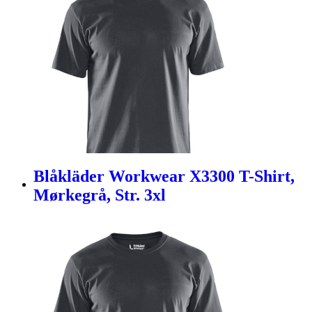
Blåkläder Workwear X3300 T-Shirt,
Mørkegrå, Str. 3xl