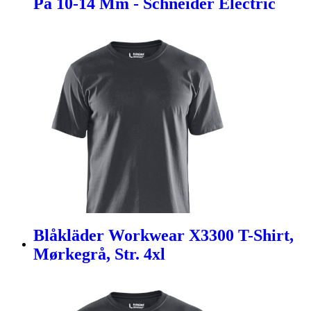
På 10-14 Mm - Schneider Electric
Blåkläder Workwear X3300 T-Shirt,
Mørkegrå, Str. 4xl