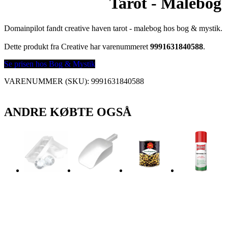
Tarot - Malebog
Domainpilot fandt creative haven tarot - malebog hos bog & mystik.
Dette produkt fra Creative har varenummeret
9991631840588
.
Se prisen hos Bog & Mystik
VARENUMMER (SKU):
9991631840588
ANDRE KØBTE OGSÅ