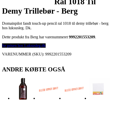
Ral 1018 Til
Demy Trillebør - Berg
Domainpilot fandt touch-up pencil ral 1018 til demy trillebør - berg
hos luksusleg. Dk.
Dette produkt fra Berg har varenummeret
9992201553209
.
Se prisen hos Luksusleg.dk
VARENUMMER (SKU):
9992201553209
ANDRE KØBTE OGSÅ