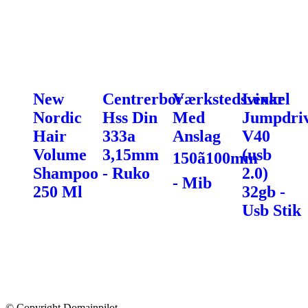
New
Centrerbor
Værkstedsvinkel
Lexar
Nordic
Hss Din
Med
Jumpdri
Hair
333a
Anslag
V40
Volume
3,15mm
(usb
150ã100mm
Shampoo
- Ruko
2.0)
- Mib
250 Ml
32gb -
Usb Stik
© Copyright Domainpilot