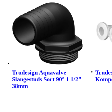
Trudesign Aquavalve
Trude
Slangestuds Sort 90° 1 1/2"
Kompo
38mm