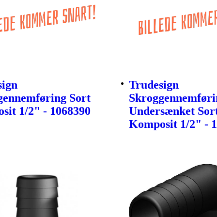
sign
Trudesign
gennemføring Sort
Skroggennemføri
it 1/2" - 1068390
Undersænket Sor
Komposit 1/2" - 