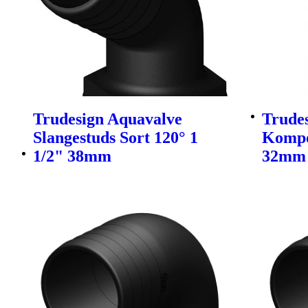
Trudesign Aquavalve
Trude
Slangestuds Sort 120° 1
Kompos
1/2" 38mm
32mm