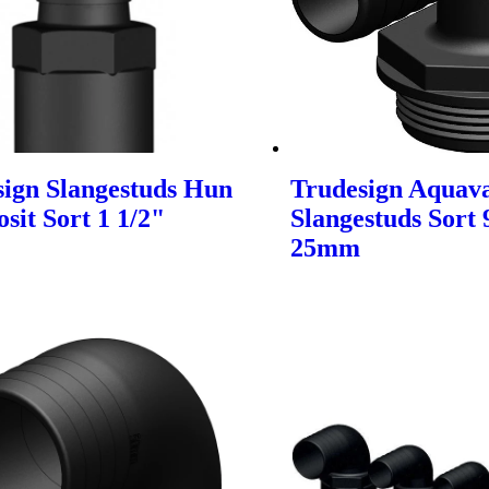
sign Slangestuds Hun
Trudesign Aquav
it Sort 1 1/2"
Slangestuds Sort 
25mm