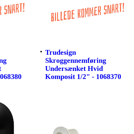
Trudesign
ng
Skroggennemføring
t
Undersænket Hvid
1068380
Komposit 1/2" - 1068370