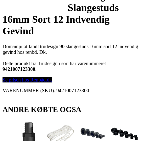
Slangestuds
16mm Sort 12 Indvendig
Gevind
Domainpilot fandt trudesign 90 slangestuds 16mm sort 12 indvendig
gevind hos renbd. Dk.
Dette produkt fra Trudesign i sort har varenummeret
9421007123300
.
Se prisen hos Renbåd.dk
VARENUMMER (SKU):
9421007123300
ANDRE KØBTE OGSÅ