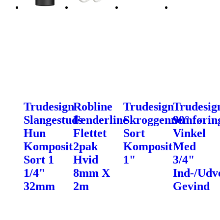
Trudesign
Robline
Trudesign
Trudesig
Slangestuds
Fenderline
Skroggennemførin
90°
Hun
Flettet
Sort
Vinkel
Komposit
2pak
Komposit
Med
Sort 1
Hvid
1"
3/4"
1/4"
8mm X
Ind-/Udv
32mm
2m
Gevind