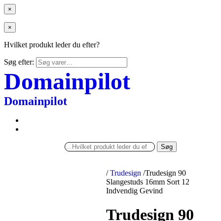
×
×
Hvilket produkt leder du efter?
Søg efter:
Domainpilot
Domainpilot
Søg
/
Trudesign
/
Trudesign 90
Slangestuds 16mm Sort 12
Indvendig Gevind
Trudesign 90